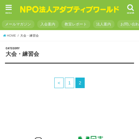
menu
search
メールマガジン
入会案内
教室レポート
法人案内
お問い合
HOME
大会・練習会
CATEGORY
大会・練習会
<
1
2