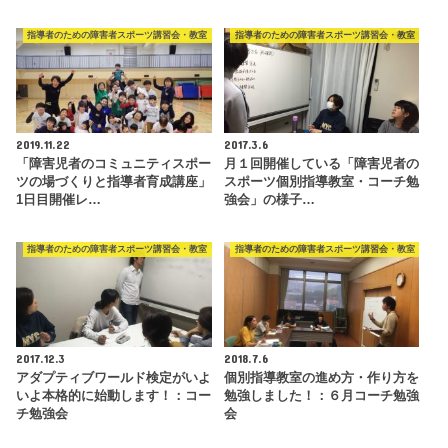
指導者のための障害者スポーツ講習会・教室
指導者のための障害者スポーツ講習会・教室
2019.11.22
2017.3.6
「障害児者のコミュニティスポー
月１回開催している「障害児者の
ツの場づくりと指導者育成講座」
スポーツ個別指導教室・コーチ勉
1日目開催レ…
強会」の様子…
指導者のための障害者スポーツ講習会・教室
指導者のための障害者スポーツ講習会・教室
2017.12.3
2018.7.6
アダプティブワールド検定がいよ
個別指導教室の進め方・作り方を
いよ本格的に始動します！：コー
勉強しました！：６月コーチ勉強
チ勉強会
会