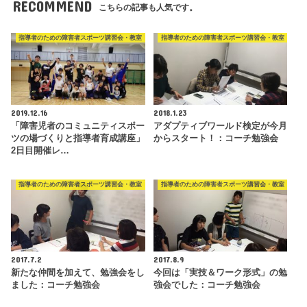
RECOMMEND
こちらの記事も人気です。
指導者のための障害者スポーツ講習会・教室
指導者のための障害者スポーツ講習会・教室
2019.12.16
2018.1.23
「障害児者のコミュニティスポー
アダプティブワールド検定が今月
ツの場づくりと指導者育成講座」
からスタート！：コーチ勉強会
2日目開催レ…
指導者のための障害者スポーツ講習会・教室
指導者のための障害者スポーツ講習会・教室
2017.7.2
2017.8.9
新たな仲間を加えて、勉強会をし
今回は「実技＆ワーク形式」の勉
ました：コーチ勉強会
強会でした：コーチ勉強会