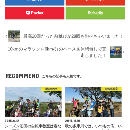
Pocket
feedly
最高20回だった前跳びが28回も跳べちゃいました！
10kmのマラソンを6km/分のペース＆休憩無しで完
走しました！
RECOMMEND
こちらの記事も人気です。
自転車教室
自転車教室
2015.6.12
2015.11.10
シーズン初回の自転車教室は春な
秋の多摩川では、いつもの倍、い