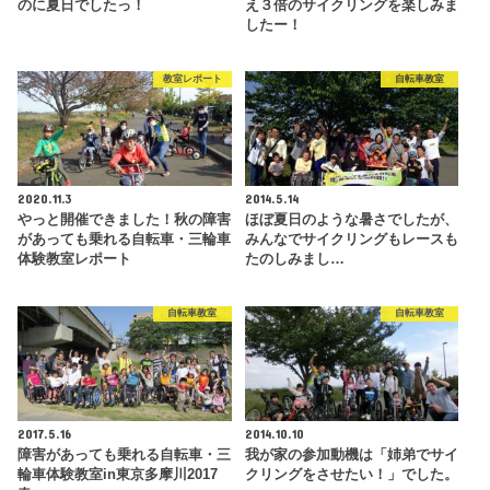
のに夏日でしたっ！
え３倍のサイクリングを楽しみま
したー！
教室レポート
自転車教室
2020.11.3
2014.5.14
やっと開催できました！秋の障害
ほぼ夏日のような暑さでしたが、
があっても乗れる自転車・三輪車
みんなでサイクリングもレースも
体験教室レポート
たのしみまし…
自転車教室
自転車教室
2017.5.16
2014.10.10
障害があっても乗れる自転車・三
我が家の参加動機は「姉弟でサイ
輪車体験教室in東京多摩川2017
クリングをさせたい！」でした。