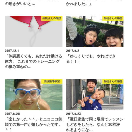
の動きがいいと…
かれました。」
生徒さんの感想
生徒さんの感想
2017.12.1
2017.6.2
「体調悪くても、あれだけ動ける
「ゆっくりでも、やればでき
体力、 これまでのトレーニング
る！！」
の積み重ねの…
個別指導教室
生徒さんの感想
2017.6.28
2017.6.23
「楽しかった＾＾」とニコニコ笑
「翌日家族で同じ場所でレッスン
顔での第一声が嬉しかったです。
もどきをしたら、なんと10秒潜
＾＾
れるようにな…