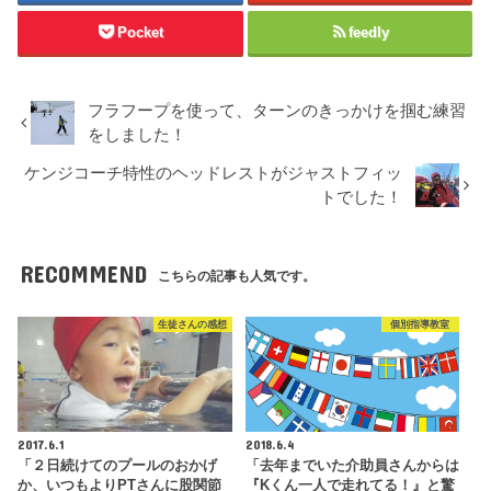
Pocket
feedly
フラフープを使って、ターンのきっかけを掴む練習
をしました！
ケンジコーチ特性のヘッドレストがジャストフィッ
トでした！
RECOMMEND
こちらの記事も人気です。
生徒さんの感想
個別指導教室
2017.6.1
2018.6.4
「２日続けてのプールのおかげ
「去年までいた介助員さんからは
か、いつもよりPTさんに股関節
『Kくん一人で走れてる！』と驚