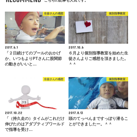
こちらの記事も人気です。
生徒さんの感想
個別指導教室
2017.6.1
2017.10.6
「２日続けてのプールのおかげ
６月より個別指導教室を始めた生
か、いつもよりPTさんに股関節
徒さんよりご感想を頂きました。
の動きがいいと…
＾＾
生徒さんの感想
個別指導教室
2017.10.22
2017.8.13
「（持久走の）タイムがこれだけ
頭のてっぺんまですっぽり潜るこ
伸びたのはアダプティブワールド
とができましたー。＾＾
で指導を受け…