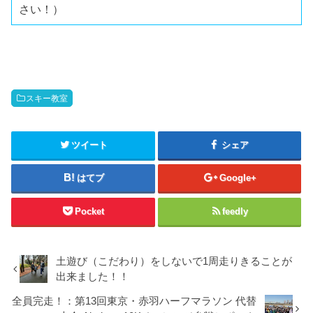
さい！）
スキー教室
ツイート
シェア
はてブ
Google+
Pocket
feedly
土遊び（こだわり）をしないで1周走りきることが
出来ました！！
全員完走！：第13回東京・赤羽ハーフマラソン 代替