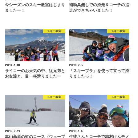
今シーズンのスキー教室はじまり
補助具無しでの滑走＆コーチの追
ましたー！
走ができちゃいました！
スキー教室
スキー教室
2017.3.10
2018.2.3
サイコーのお天気の中、従兄弟と
「スキーブラ」を使って立って滑
お友達と、目一杯滑りましたー
りましたっ！
スキー教室
スキー教室
2019.2.19
2019.3.6
車山高原の虹のコース（ウェーブ
生徒さんとコーチで志村けんモノ