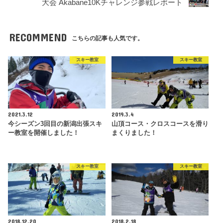
大会 Akabane10Kチャレンジ参戦レポート
RECOMMEND
こちらの記事も人気です。
スキー教室
スキー教室
2021.3.12
2019.3.4
今シーズン3回目の新潟出張スキ
山頂コース・クロスコースを滑り
ー教室を開催しました！
まくりました！
スキー教室
スキー教室
2018.12.20
2018.2.18