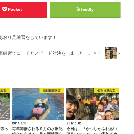
Pocket
feedly
あおり足練習をしています！
車練習でコーチとスピード対決をしましたー。＾＾
導教室
個別指導教室
個別指導教室
2017.8.10
2017.3.12
頑張っ
毎年開催される９月の水泳記
今日は、「かつしかふれあい