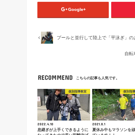
Google+
プールと並行して陸上で「平泳ぎ」の
自転
RECOMMEND
こちらの記事も人気です。
個別指導教室
個別指
2022.4.10
2021.8.1
息継ぎが上手くできるように
夏休み中もマラソンを