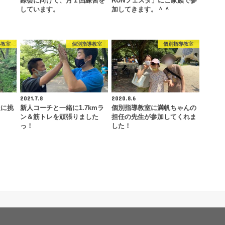
録会に向けて、月１回練習を
RUNフェスタ」にご家族で参
しています。
加してきます。＾＾
導教室
個別指導教室
個別指導教室
2021.7.8
2020.8.6
走に挑
新人コーチと一緒に1.7kmラ
個別指導教室に満帆ちゃんの
ン＆筋トレを頑張りました
担任の先生が参加してくれま
っ！
した！