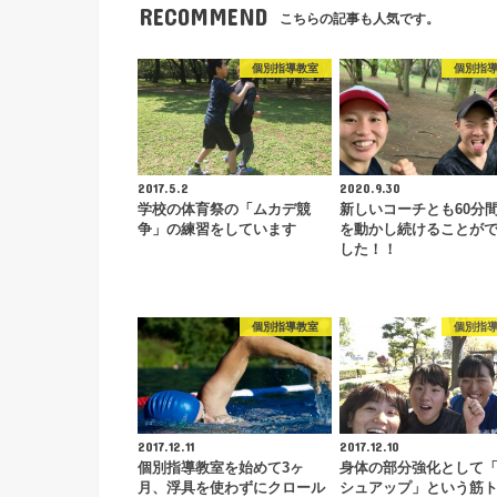
RECOMMEND
こちらの記事も人気です。
個別指導教室
個別指
2017.5.2
2020.9.30
学校の体育祭の「ムカデ競
新しいコーチとも60分
争」の練習をしています
を動かし続けることが
した！！
個別指導教室
個別指
2017.12.11
2017.12.10
個別指導教室を始めて3ヶ
身体の部分強化として
月、浮具を使わずにクロール
シュアップ」という筋