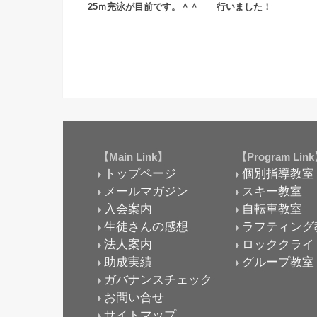
25ｍ完泳が目前です。＾＾
行いました！
【Main Link】
【Program Lin
トップページ
個別指導教室
メールマガジン
スキー教室
入会案内
自転車教室
生徒さんの感想
ラフティング
法人案内
ロッククライ
助成実績
グループ教室
ガバナンスチェック
お問い合せ
サイトマップ