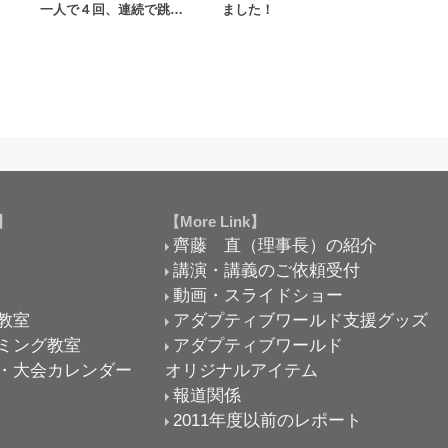
一人で４回、連続で跳…
ました！
k】
【More Link】
齊藤 直（理事長）の紹介
講演・講義のご依頼受付
動画・スライドショー
教室
アダプティブワールド支援グッズ
ミング教室
アダプティブワールド
・大会カレンダー
オリジナルアイテム
報道関係
2011年度以前のレポート