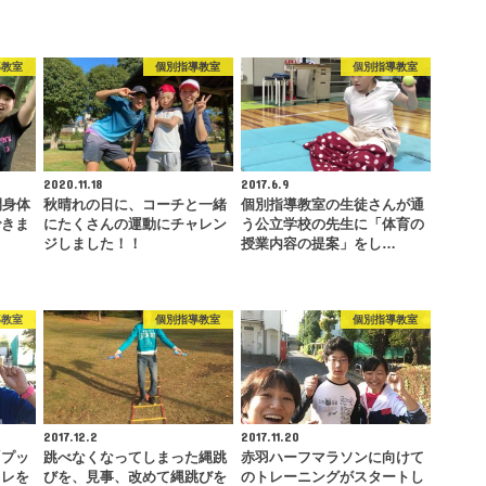
導教室
個別指導教室
個別指導教室
2020.11.18
2017.6.9
間身体
秋晴れの日に、コーチと一緒
個別指導教室の生徒さんが通
できま
にたくさんの運動にチャレン
う公立学校の先生に「体育の
ジしました！！
授業内容の提案」をし…
導教室
個別指導教室
個別指導教室
2017.12.2
2017.11.20
「プッ
跳べなくなってしまった縄跳
赤羽ハーフマラソンに向けて
トレを
びを、見事、改めて縄跳びを
のトレーニングがスタートし