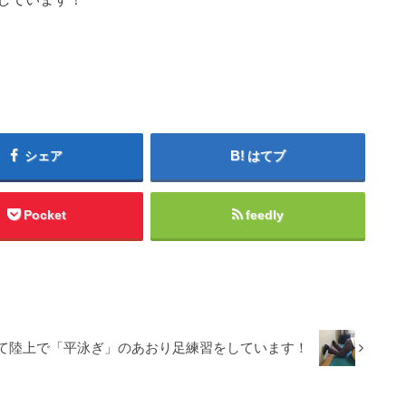
シェア
はてブ
Pocket
feedly
て陸上で「平泳ぎ」のあおり足練習をしています！