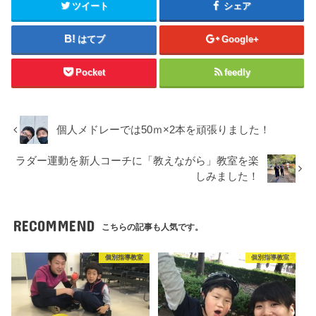
ツイート
シェア
はてブ
Google+
Pocket
feedly
個人メドレーでは50ｍ×2本を頑張りました！
ラダー運動を新人コーチに「教えながら」教室を楽
しみました！
RECOMMEND
こちらの記事も人気です。
個別指導教室
個別指導教室