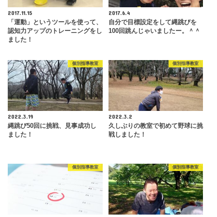
2017.11.15
2017.6.4
「運動」というツールを使って、
自分で目標設定をして縄跳びを
認知力アップのトレーニングをし
100回跳んじゃいましたー。＾＾
ました！
個別指導教室
個別指導教室
2022.3.19
2022.3.2
縄跳び50回に挑戦、見事成功し
久しぶりの教室で初めて野球に挑
ました！
戦しました！
個別指導教室
個別指導教室