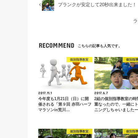
プランクが安定して20秒出来ました！
ラ
RECOMMEND
こちらの記事も人気です。
個別指導教室
個別指
2017.11.1
2017.6.7
今年度も1月21日（日）に開
2組の個別指導教室の時
催される「第９回 赤羽ハーフ
重なったので、一緒に
マラソンin荒川…
ニングしちゃいました
個別指導教室
個別指