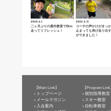
2020.6.1
2022.5.11
二ヶ月ぶりの屋外教室で8km
コーチの声かけがきっ
走ってリフレッシュ！
止まっても再び走り出
ができました！
【Main Link】
【Program Lin
トップページ
個別指導教室
メールマガジン
スキー教室
入会案内
自転車教室