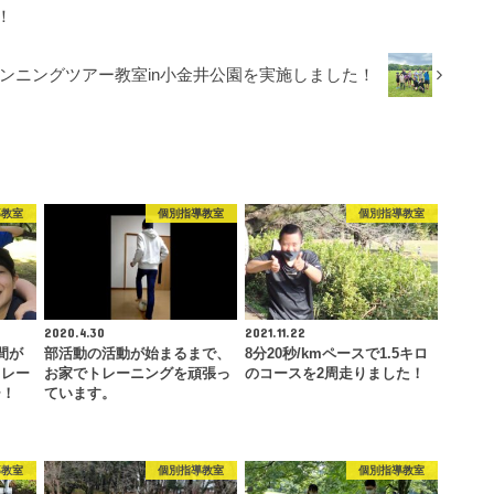
！
ンニングツアー教室in小金井公園を実施しました！
導教室
個別指導教室
個別指導教室
2020.4.30
2021.11.22
間が
部活動の活動が始まるまで、
8分20秒/kmペースで1.5キロ
トレー
お家でトレーニングを頑張っ
のコースを2周走りました！
ー！
ています。
導教室
個別指導教室
個別指導教室