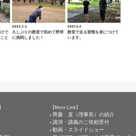
2022.3.2
2021.6.2
かけで
久しぶりの教室で初めて野球
教室で走る習慣を身につけて
すこと
に挑戦しました！
います。
k】
【More Link】
齊藤 直（理事長）の紹介
講演・講義のご依頼受付
動画・スライドショー