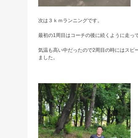
次は３ｋｍランニングです。
最初の1周目はコーチの後に続くように走っ
気温も高い中だったので2周目の時にはスピ
ました。